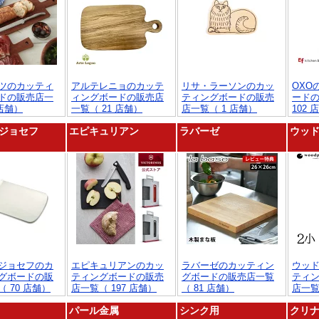
ツのカッティ
アルテレニョのカッテ
リサ・ラーソンのカッ
OXO
ドの販売店一
ィングボードの販売店
ティングボードの販売
ード
 店舗）
一覧（ 21 店舗）
店一覧（ 1 店舗）
102 
ジョセフ
エピキュリアン
ラバーゼ
ウッ
ジョセフのカ
エピキュリアンのカッ
ラバーゼのカッティン
ウッ
グボードの販
ティングボードの販売
グボードの販売店一覧
ティ
 70 店舗）
店一覧（ 197 店舗）
（ 81 店舗）
店一覧
パール金属
シンク用
クリ