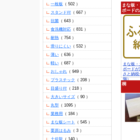
（ 502 ）
一枚板
まな板・
ボードの
（ 667 ）
スタンド付
（ 643 ）
抗菌
（ 831 ）
食洗機対応
（ 754 ）
耐熱
（ 532 ）
滑りにくい
（ 636 ）
薄い
（ 687 ）
軽い
まな板・
ボードが
（ 949 ）
おしゃれ
さと納税一
舗）
（ 208 ）
プラスチック
桐
（ 218 ）
目盛り付
（ 90 ）
大きいサイズ
（ 1095 ）
丸型
（ 184 ）
業務用
（ 545 ）
まな板シート
（ 3 ）
栗原はるみ
（ 140 ）
土佐龍