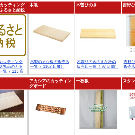
カッティング
木製
木曽ひのき
吉野
ふるさと納税
カッティング
木製のまな板の販売店
木曽ひのきのまな板の
吉野
返礼品のふる
一覧（ 1162 店舗）
販売店一覧（ 97 店舗）
販売店
覧（ 113 店
アカシアのカッティン
一枚板
スタ
グボード