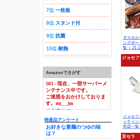
7位
一枚板
8位
スタンド付
9位
抗菌
ダスホル
ングボー
覧（ 21
10位
耐熱
ジョセフ
Amazonでさがす
ジョセフ
特産品アンケート
ッティン
売店一覧（
お好きな素麺のつゆの味
は？
京セラ