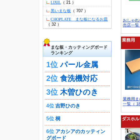
（ 21 ）
LIXIL
（ 707 ）
黒いまな板
CHOPLATE まな板になるお皿
おしゃれ
（ 32 ）
売店一覧（
業務用
まな板・カッティングボード
ランキング
1位
パール金属
2位
食洗機対応
3位
木曽ひのき
業務用ま
一覧（ 1
4位
吉野ひのき
5位
桐
ダスホル
6位
アカシアのカッティン
グボード