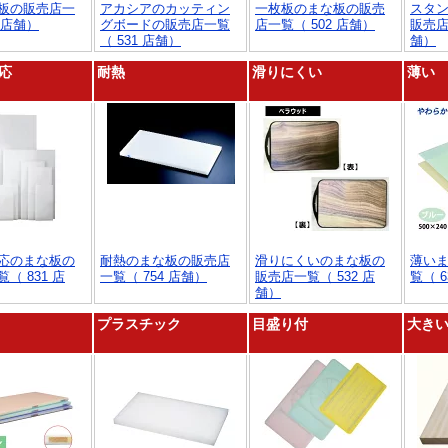
板の販売店一
アカシアのカッティン
一枚板のまな板の販売
スタ
9 店舗）
グボードの販売店一覧
店一覧（ 502 店舗）
販売店
（ 531 店舗）
舗）
応
耐熱
滑りにくい
薄い
応のまな板の
耐熱のまな板の販売店
滑りにくいのまな板の
薄い
（ 831 店
一覧（ 754 店舗）
販売店一覧（ 532 店
覧（ 6
舗）
プラスチック
目盛り付
大き