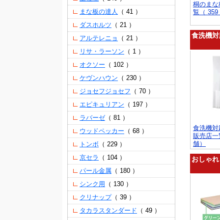
桐のまな
（ 41 ）
まな板の達人
覧（ 35
（ 21 ）
ダスホルツ
食洗機対
（ 21 ）
アルテレニョ
（ 1 ）
リサ・ラーソン
（ 102 ）
オクソー
（ 230 ）
ケヴンハウン
（ 70 ）
ジョセフジョセフ
（ 197 ）
エピキュリアン
（ 81 ）
ラバーゼ
食洗機対
（ 68 ）
ウッドペッカー
販売店一覧
舗）
（ 229 ）
トンボ
（ 104 ）
京セラ
おしゃれ
（ 180 ）
パール金属
（ 130 ）
シンク用
（ 39 ）
クリナップ
（ 49 ）
タカラスタンダード