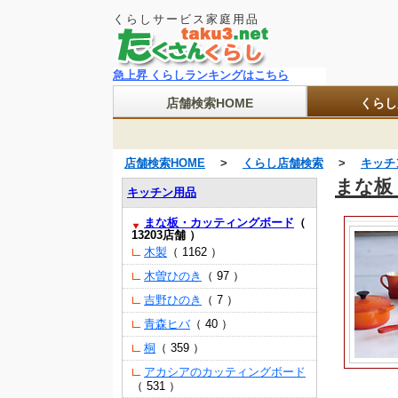
くらしサービス家庭用品
店舗検索HOME
くらし
店舗検索HOME
>
くらし店舗検索
>
キッチ
まな板
キッチン用品
まな板・カッティングボード
（
13203店舗 ）
（ 1162 ）
木製
（ 97 ）
木曽ひのき
（ 7 ）
吉野ひのき
（ 40 ）
青森ヒバ
（ 359 ）
桐
アカシアのカッティングボード
（ 531 ）