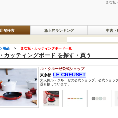
まな板
店舗検索
急上昇ランキング
中古・U
ン用品
>
まな板・カッティングボード一覧
・カッティングボード を探す・買う