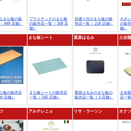
なまな板の販
プラスチックのまな板
目盛り付のまな板の販
大き
 949 店舗）
の販売店一覧（ 208 店
売店一覧（ 218 店舗）
の販売
舗）
舗）
まな板シート
栗原はるみ
土佐
な板の販売店
まな板シートの販売店
栗原はるみのまな板の
土佐
84 店舗）
一覧（ 545 店舗）
販売店一覧（ 3 店舗）
店一覧
ツ
アルテレニョ
リサ・ラーソン
オク