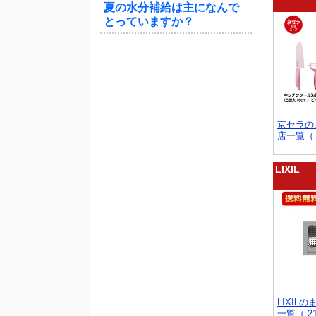
夏の水分補給は主になんで
とっていますか？
京セラの
店一覧（ 
LIXIL
LIXIL
一覧（ 2