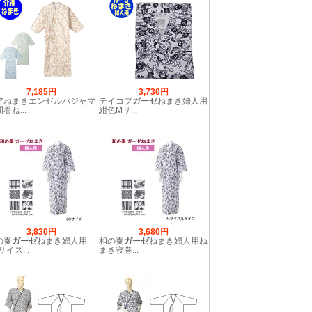
7,185円
3,730円
アねまきエンゼルパジャマ
テイコブ
ガーゼ
ねまき婦人用
着ね...
紺色Mサ...
3,830円
3,680円
の奏
ガーゼ
ねまき婦人用
和の奏
ガーゼ
ねまき婦人用ね
サイズ...
まき寝巻...