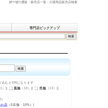
ガーゼ
の通販・販売店一覧 - 介護用品販売店検索
専門店ピックアップ
込むとONになります
1）||
長袖
（10）||
半袖
（13）||
0）
のお店
（5店舗：10%）|