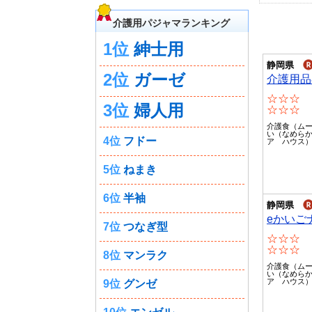
介護用パジャマランキング
1位
紳士用
静岡県
2位
ガーゼ
介護用品
☆☆☆
3位
婦人用
☆☆☆
介護食（ムー
い（なめら
4位
フドー
ア ハウス
5位
ねまき
6位
半袖
静岡県
eかいご
7位
つなぎ型
☆☆☆
☆☆☆
8位
マンラク
介護食（ムー
い（なめら
ア ハウス
9位
グンゼ