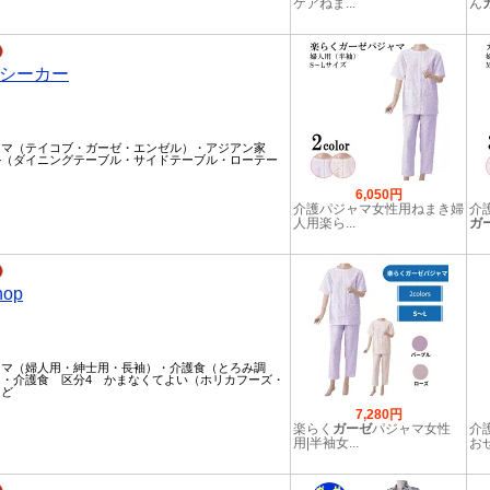
ケアねま...
ん
シーカー
ャマ（テイコブ・ガーゼ・エンゼル）・アジアン家
ル（ダイニングテーブル・サイドテーブル・ローテー
6,050円
介護パジャマ女性用ねまき婦
介
人用楽ら...
ガ
hop
ャマ（婦人用・紳士用・長袖）・介護食（とろみ調
・介護食 区分4 かまなくてよい（ホリカフーズ・
など
7,280円
楽らく
ガーゼ
パジャマ女性
介
用|半袖女...
おせ