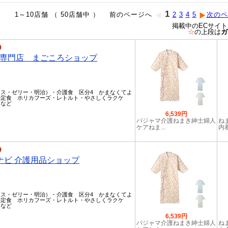
1
1～10店舗 （ 50店舗中 ） 前のページへ
2
3
4
5
次のペ
掲載中のECサイ
☆
の上段は
ガ
専門店 まごころショップ
ス・ゼリー・明治）・介護食 区分4 かまなくてよ
か定食 ホリカフーズ・レトルト・やさしくラクケ
）など
6,539円
パジャマ介護ねまき紳士婦人
ね
ケアねま...
内着
ナビ 介護用品ショップ
ス・ゼリー・明治）・介護食 区分4 かまなくてよ
か定食 ホリカフーズ・レトルト・やさしくラクケ
）など
6,539円
パジャマ介護ねまき紳士婦人
ね