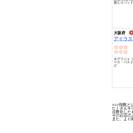
尿とりパッ
大阪府
アイラス
☆☆☆
☆☆☆
ネグリジェ
ース・バス
ど
○○○指数と
たくさんキ
点数化した
そのお店の
また、より