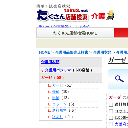
簡単！販売店検索
たくさん店舗検索HOME
HOME
介護用品販売店検索
介護用衣類
介護用
ガーゼ
介護用衣類
介護用パジャマ
（ 603店舗 ）
ガーゼ（ 50 ）
ガーゼ
（51）
長袖
（10）
ガーゼ
の
半袖
（13）
コットン
（5）
送料無
送料無料
（ 6 ）
コット
訳あり
（ 1 ）
2,000
大阪府