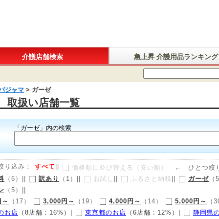
介護店舗検索
急上昇 介護用品ランキング
パジャマ
ガーゼ
 取扱い店舗一覧
「ガーゼ」内の検索
絞り込み：
すべて
||
価格順に並び替える（安い順）
← ひとつ絞り
料
（6）||
訳あり
（1）||
お試し
||
ふるさと納税
||
ガーゼ
（5
ン
（5）||
円～
（17）
3,000円～
（19）
4,000円～
（14）
5,000円～
（3
のお店
（8店舗：16%）|
東京都のお店
（6店舗：12%）|
静岡県