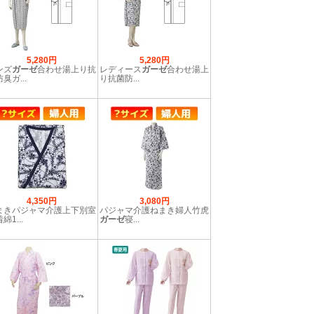
5,280円
5,280円
ンズ
ガーゼ
合わせ湯上り抗
レディース
ガーゼ
合わせ湯上
臭ガ...
り抗菌防...
4,350円
3,080円
まきパジャマ介護上下別室
パジャマ介護ねまき婦人竹虎
綿1...
ガーゼ
寝...