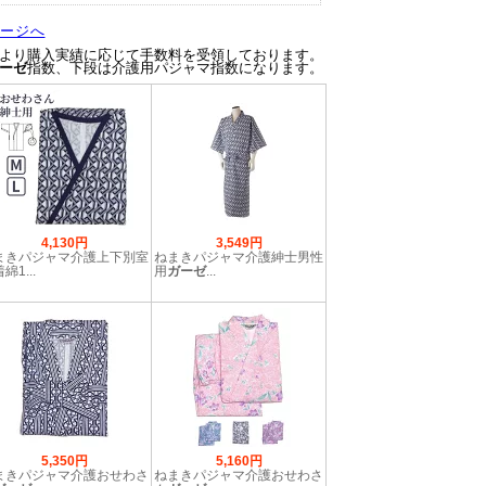
ージへ
トより購入実績に応じて手数料を受領しております。
ーゼ
指数、下段は介護用パジャマ指数になります。
4,130円
3,549円
まきパジャマ介護上下別室
ねまきパジャマ介護紳士男性
綿1...
用
ガーゼ
...
5,350円
5,160円
まきパジャマ介護おせわさ
ねまきパジャマ介護おせわさ