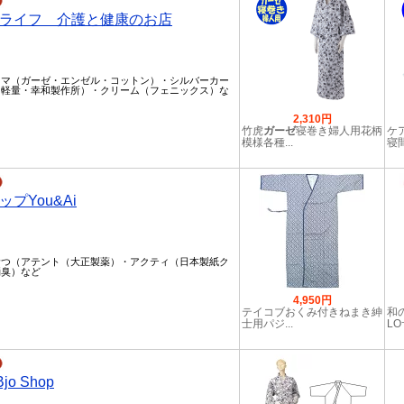
ライフ 介護と健康のお店
ャマ（ガーゼ・エンゼル・コットン）・シルバーカー
・軽量・幸和製作所）・クリーム（フェニックス）な
2,310円
竹虎
ガーゼ
寝巻き婦人用花柄
ケ
模様各種...
寝間
プYou&Ai
むつ（アテント（大正製薬）・アクティ（日本製紙ク
消臭）など
4,950円
テイコブおくみ付きねまき紳
和
士用パジ...
LO
jo Shop