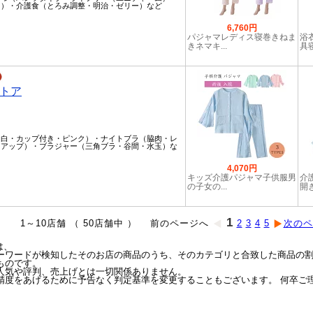
ド）・介護食（とろみ調整・明治・ゼリー）など
6,760円
パジャマレディス寝巻きねま
浴
きネマキ...
具寝
トア
（白・カップ付き・ピンク）・ナイトブラ（脇肉・レ
トアップ）・ブラジャー（三角ブラ・谷間・水玉）な
4,070円
キッズ介護パジャマ子供服男
介
の子女の...
開き
1
1～10店舗 （ 50店舗中 ） 前のページへ
2
3
4
5
次のペ
は、
ーワードが検知したそのお店の商品のうち、そのカテゴリと合致した商品の
ものです。
人気や評判、売上げとは一切関係ありません。
精度をあげるために予告なく判定基準を変更することもございます。 何卒ご