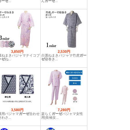
ガーゼ
...
ん
ガーゼ
...
3,850円
2,530円
護ねまきパジャマテイコブ
介護ねまきパジャマ竹虎
ガー
ーゼ
ね...
ゼ
寝巻き...
3,580円
7,280円
護用パジャマ
ガーゼ
合わせ
楽らく
ガーゼ
パジャマ女性
わさ...
用|長袖女...