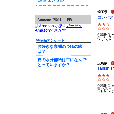
10位
エンゼル
埼玉県
コンパス
Amazonで探す -PR-
★★☆
ガーゼを
☆☆☆
Amazonでさがす
介護用パジ
具 テーブ
ブル）など
特産品アンケート
お好きな素麺のつゆの味
は？
夏の水分補給は主になんで
広島県
とっていますか？
Tanishis
★★★
☆☆☆
介護用パジ
整・ゼリー）
レトルト）