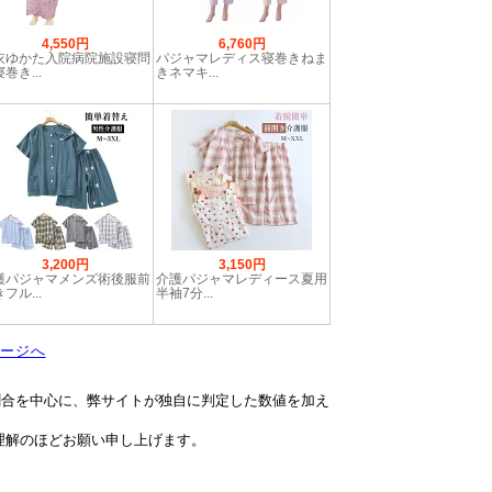
4,550円
6,760円
衣ゆかた入院病院施設寝問
パジャマレディス寝巻きねま
巻き...
きネマキ...
3,200円
3,150円
護パジャマメンズ術後服前
介護パジャマレディース夏用
フル...
半袖7分...
ージへ
割合を中心に、弊サイトが独自に判定した数値を加え
理解のほどお願い申し上げます。