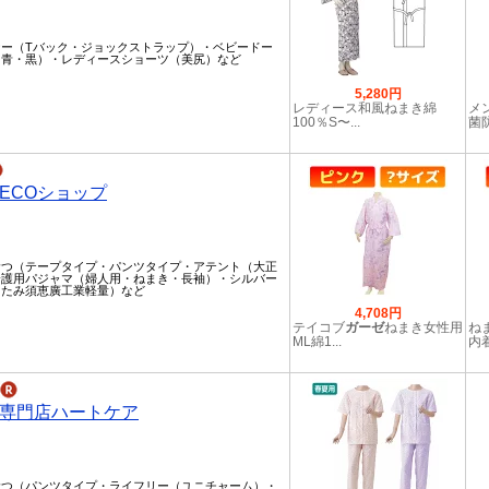
ナー（Tバック・ジョックストラップ）・ベビードー
・青・黒）・レディースショーツ（美尻）など
5,280円
レディース和風ねまき綿
メ
100％S〜...
菌防
ECOショップ
むつ（テープタイプ・パンツタイプ・アテント（大正
介護用パジャマ（婦人用・ねまき・長袖）・シルバー
たたみ須恵廣工業軽量）など
4,708円
テイコブ
ガーゼ
ねまき女性用
ね
ML綿1...
内着
専門店ハートケア
むつ（パンツタイプ・ライフリー（ユニチャーム）・